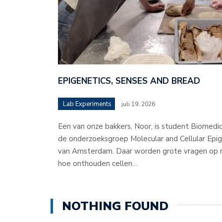
EPIGENETICS, SENSES AND BREAD
Lab Experiments
juli 19, 2026
Een van onze bakkers, Noor, is student Biomedic
de onderzoeksgroep Molecular and Cellular Epige
van Amsterdam. Daar worden grote vragen op m
hoe onthouden cellen…
NOTHING FOUND