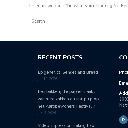
It seems we can’t find what you’re looking for. Pe
RECENT POSTS
CO
Epigenetics, Senses and Bread
Pho
juli 19, 2026
Emai
Een bakkerij die papier maakt
Add
van meelzakken en fruitpulp op
109
Neth
het Aardbewoners Festival ?
juni 3, 2026
Video Impression Baking Lab