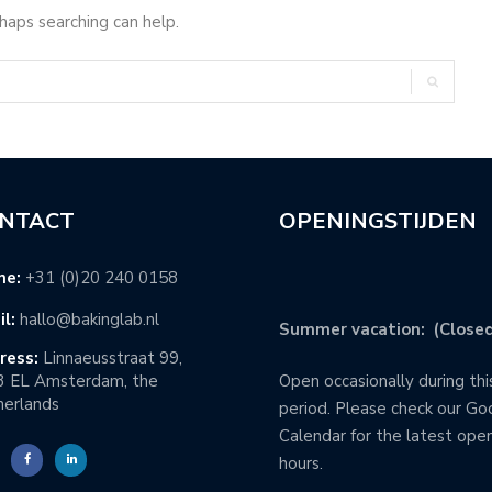
rhaps searching can help.
NTACT
OPENINGSTIJDEN
ne:
+31 (0)20 240 0158
l:
hallo@bakinglab.nl
Summer vacation: (Closed
ress:
Linnaeusstraat 99,
3 EL Amsterdam, the
Open occasionally during thi
erlands
period. Please check our Go
Calendar for the latest ope
hours.