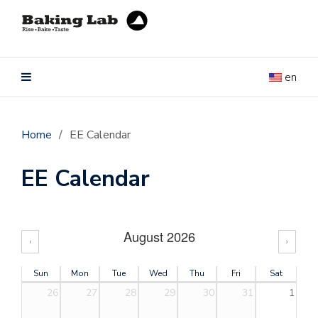
en
Home
/
EE Calendar
EE Calendar
August 2026
‹
›
Sun
Mon
Tue
Wed
Thu
Fri
Sat
26
27
28
29
30
31
1