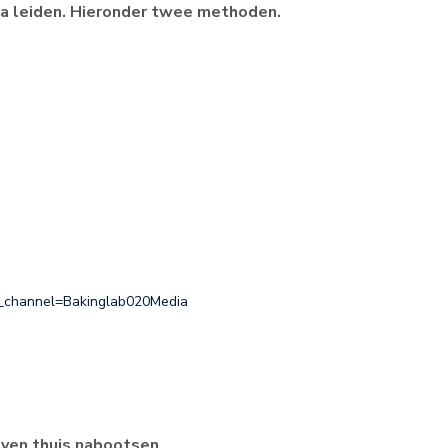
za leiden. Hieronder twee methoden.
b_channel=Bakinglab020Media
oven thuis nabootsen