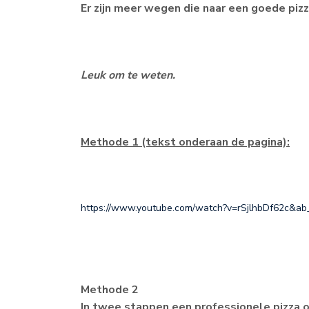
Er zijn meer wegen die naar een goede piz
Leuk om te weten.
Methode 1 (tekst onderaan de pagina):
https://www.youtube.com/watch?v=rSjlhbDf62c&a
Methode 2
In twee stappen een professionele pizza 