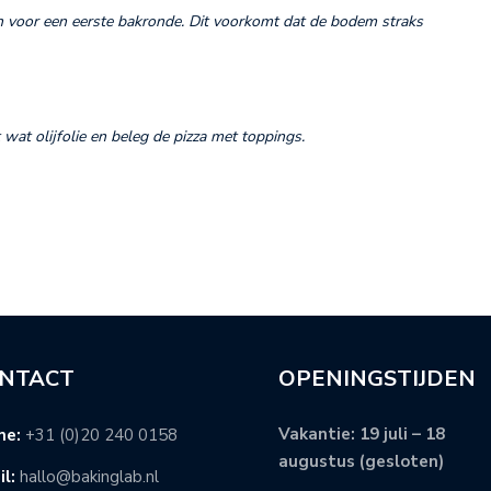
 voor een eerste bakronde. Dit voorkomt dat de bodem straks
 wat olijfolie en beleg de pizza met toppings.
NTACT
OPENINGSTIJDEN
Vakantie: 19 juli – 18
ne:
+31 (0)20 240 0158
augustus (gesloten)
l:
hallo@bakinglab.nl