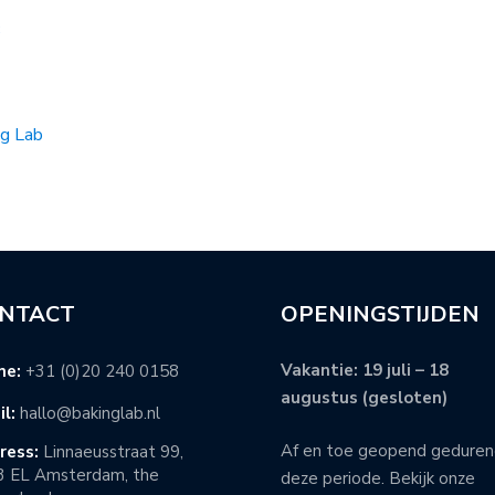
3
ng Lab
NTACT
OPENINGSTIJDEN
Vakantie: 19 juli – 18
ne:
+31 (0)20 240 0158
augustus (gesloten)
l:
hallo@bakinglab.nl
Af en toe geopend gedure
ress:
Linnaeusstraat 99,
3 EL Amsterdam, the
deze periode. Bekijk onze