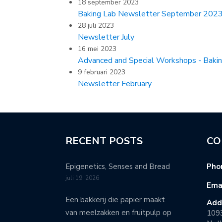
18 september 2023
Baking Lab Newsletter September 202
28 juli 2023
Newsletter July
16 mei 2023
Advanced and Special Workshops - Baki
9 februari 2023
Newsletter February
RECENT POSTS
CO
Epigenetics, Senses and Bread
Pho
juli 19, 2026
Emai
Een bakkerij die papier maakt
Add
van meelzakken en fruitpulp op
109