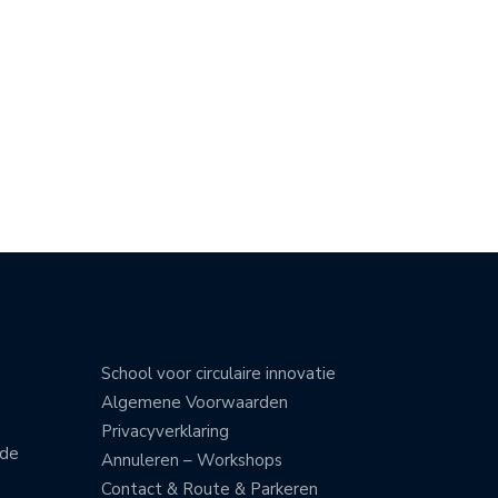
School voor circulaire innovatie
Algemene Voorwaarden
Privacyverklaring
nde
Annuleren – Workshops
Contact & Route & Parkeren