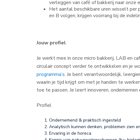
verleggen van café of bakkerij naar onze 
Het aantal beschikbare uren wisselt per
en B volgen, krijgen voorrang bij de indel
Jouw profiel
Je werkt mee in onze micro bakkerij, LAB en caf
circulair concept verder te ontwikkelen en je
programma’s
. Je bent verantwoordelijk, leergie
waarin je tijd krijgt om met je handen te werk
toe te passen. Je leert innoveren, ondernemen 
Profiel
Ondernemend & praktisch ingesteld
Analytisch kunnen denken, problemen zien e
Ervaring in de horeca
Kennis van natuurwetenschappen (b.v. biologi