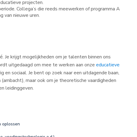
educatieve projecten.
 periode. Collega’s die reeds meewerken of programma A
ing van nieuwe uren.
é. Je krijgt mogelijkheden om je talenten binnen ons
 wordt uitgedaagd om mee te werken aan onze
educatieve
rig en sociaal. Je bent op zoek naar een uitdagende baan,
en (ambacht), maar ook om je theoretische vaardigheden
en leidinggeven.
n oplossen
e, voedingstechnologie e.d.)