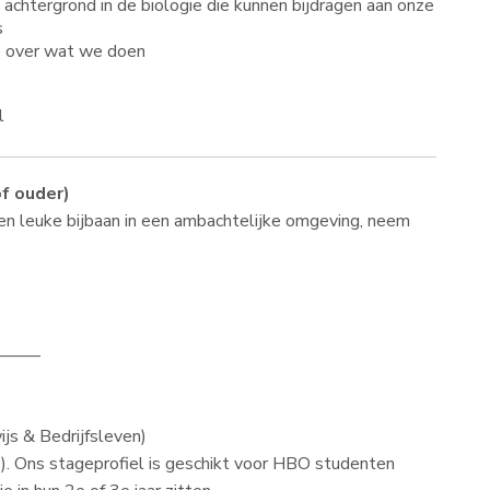
chtergrond in de biologie die kunnen bijdragen aan onze
s
e over wat we doen
l
of ouder)
een leuke bijbaan in een ambachtelijke omgeving, neem
———
js & Bedrijfsleven)
4). Ons stageprofiel is geschikt voor HBO studenten