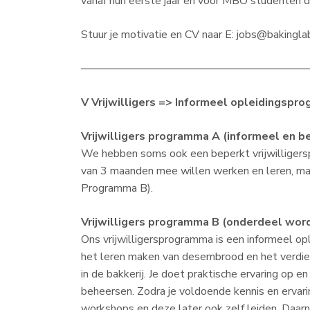
vanaf hun eerste jaar en voor MBO studenten die
Stuur je motivatie en CV naar E: jobs@bakinglab
————————————————————
V Vrijwilligers => Informeel opleidingspr
Vrijwilligers programma A (informeel en b
We hebben soms ook een beperkt vrijwilligers
van 3 maanden mee willen werken en leren, maar
Programma B).
Vrijwilligers programma B (onderdeel wor
Ons vrijwilligersprogramma is een informeel opl
het leren maken van desembrood en het verdiepe
in de bakkerij. Je doet praktische ervaring op 
beheersen. Zodra je voldoende kennis en ervari
workshops en deze later ook zelf leiden. Daar