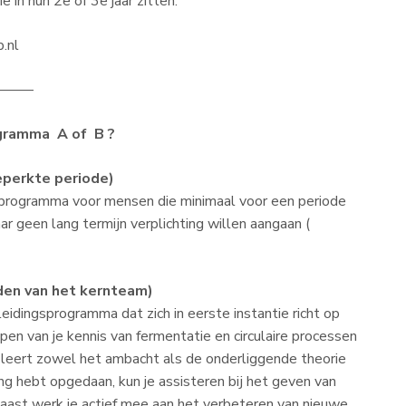
 in hun 2e of 3e jaar zitten.
.nl
———
ogramma A of B ?
eperkte periode)
programma voor mensen die minimaal voor een periode
 geen lang termijn verplichting willen aangaan (
den van het kernteam)
eidingsprogramma dat zich in eerste instantie richt op
n van je kennis van fermentatie en circulaire processen
en leert zowel het ambacht als de onderliggende theorie
ng hebt opgedaan, kun je assisteren bij het geven van
naast werk je actief mee aan het verbeteren van nieuwe