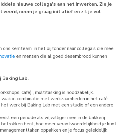
middels nieuwe collega’s aan het inwerken. Zie je
eerd, neem je graag initiatief en zit je vol
n ons kernteam, in het bijzonder naar collega’s die mee
nnovatie
en mensen die al goed desembrood kunnen
j Baking Lab.
workshops, cafe) , multitasking is noodzakelijk.
t vaak in combinatie met werkzaamheden in het café.
het werk bij Baking Lab met een studie of een andere
rst een periode als vrijwilliger mee in de bakkerij
s betrokken bent, hoe meer verantwoordelijkheid je kunt
n, managementtaken oppakken en je focus geleidelijk