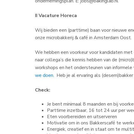
ondernemingsplan.
E: jobs@bakinglab.nl
II Vacature Horeca
Wij bieden een (parttime) baan voor nieuwe ene
onze microbakkerij & café in Amsterdam Oost.
We hebben een voorkeur voor kandidaten met erv
naar collega’s die kennis hebben van de (micro
workshops en het ondersteunen van informele 
we doen.
Heb je al ervaring als (desem)bakker d
Check:
Je bent minimaal 8 maanden en bij voorke
Parttime inzetbaar, 16 tot 24 uur per we
Eten voorbereiden en uitserveren
Motivatie om in ons Bakkerscafé te werk
Energiek, creatief en in staat om te mult