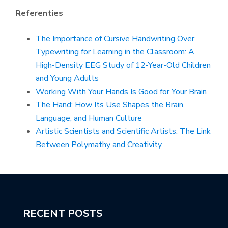
Referenties
The Importance of Cursive Handwriting Over
Typewriting for Learning in the Classroom: A
High-Density EEG Study of 12-Year-Old Children
and Young Adults
Working With Your Hands Is Good for Your Brain
The Hand: How Its Use Shapes the Brain,
Language, and Human Culture
Artistic Scientists and Scientific Artists: The Link
Between Polymathy and Creativity.
RECENT POSTS