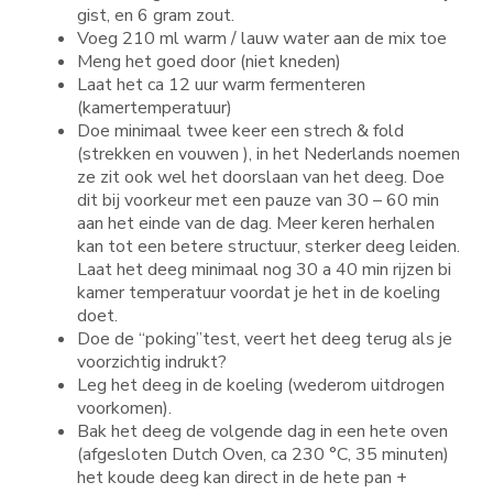
gist, en 6 gram zout.
Voeg 210 ml warm / lauw water aan de mix toe
Meng het goed door (niet kneden)
Laat het ca 12 uur warm fermenteren
(kamertemperatuur)
Doe minimaal twee keer een strech & fold
(strekken en vouwen ), in het Nederlands noemen
ze zit ook wel het doorslaan van het deeg. Doe
dit bij voorkeur met een pauze van 30 – 60 min
aan het einde van de dag. Meer keren herhalen
kan tot een betere structuur, sterker deeg leiden.
Laat het deeg minimaal nog 30 a 40 min rijzen bi
kamer temperatuur voordat je het in de koeling
doet.
Doe de “poking”test, veert het deeg terug als je
voorzichtig indrukt?
Leg het deeg in de koeling (wederom uitdrogen
voorkomen).
Bak het deeg de volgende dag in een hete oven
(afgesloten Dutch Oven, ca 230 °C, 35 minuten)
het koude deeg kan direct in de hete pan +