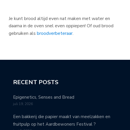
Je kunt brood altijd even nat maken met water en
daarna in de oven snel even oppiepen! Of oud brood
gebruiken als
broodverbeteraar
.
RECENT POSTS
Epigenetics, Senses and Bread
juli 19, 2026
Een bakkerij die papier maakt van meelzakken en
fruitpulp op het Aardbewoners Festival ?