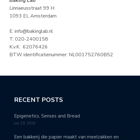
Baking Lab
Linnaeusstraat 99 H
1093 EL Amsterdam
E: info@bakinglab.nl
T: 020-2400158
K.v.K. 62076426
BTW identificatienummer: NL001752760B52
RECENT POSTS
Epigenetics, Senses and Bread
juli 19, 2026
Een bakkerij die papier maakt van meelzakken en