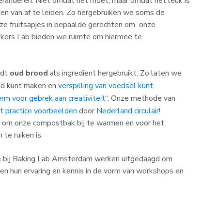
eranderen. Niet omdat het moet, maar omdat het leuk is
en van af te leiden. Zo hergebruiken we soms de
onze fruitsapjes in bepaalde gerechten om onze
kkers Lab bieden we ruimte om hiermee te
dt
oud brood
als ingredient hergebruikt. Zo laten we
ood kunt maken en
verspilling van voedsel kunt
erm voor gebrek aan creativiteit
“. Onze methode van
t practice voorbeelden
door
Nederland circulair!
t om onze compostbak bij te warmen en voor het
 te ruiken is.
e bij Baking Lab Amsterdam werken uitgedaagd om
en hun ervaring en kennis in de vorm van workshops en