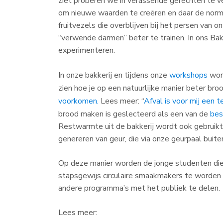
ziet proberen we in verassende gerechten te v
om nieuwe waarden te creëren en daar de norm
fruitvezels die overblijven bij het persen van 
“verwende darmen” beter te trainen. In ons Ba
experimenteren.
In onze bakkerij en tijdens onze
workshops
wor
zien hoe je op een natuurlijke manier beter br
voorkomen.
Lees meer: “
Afval is voor mij een t
brood maken is geslecteerd als een van de
bes
Restwarmte uit de bakkerij wordt ook gebruik
genereren van geur, die via onze geurpaal buiten
Op deze manier worden de jonge studenten di
stapsgewijs circulaire smaakmakers te worden 
andere programma’s met het publiek te delen.
Lees meer: