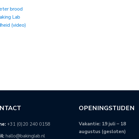
beter brood
aking Lab
heid (video)
NTACT
OPENINGSTIJDEN
Vakantie: 19 juli – 18
ne:
+31 (0)20 240 0158
augustus (gesloten)
l:
hallo@bakinglab.nl