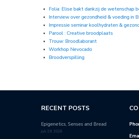
Folia: Elise bakt dankzij de wetenschap 
Interview over gezondheid & voeding in B
Impressie seminar koolhydraten & gezond
Parool : Creative broodplaats
Trouw: Broodlaborant
Workhop Nevocado
Broodverspilling
RECENT POSTS
CO
Epigenetics, Senses and Bread
Pho
juli 19, 2026
Emai