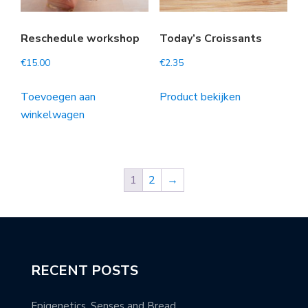
Reschedule workshop
Today’s Croissants
€
15.00
€
2.35
Toevoegen aan
Product bekijken
winkelwagen
1
2
→
RECENT POSTS
Epigenetics, Senses and Bread