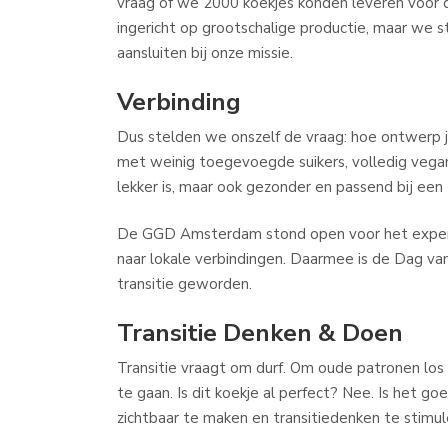
vraag of we 2000 koekjes konden leveren voor de
ingericht op grootschalige productie, maar we 
aansluiten bij onze missie.
Verbinding
Dus stelden we onszelf de vraag: hoe ontwerp je
met weinig toegevoegde suikers, volledig vegan 
lekker is, maar ook gezonder en passend bij een 
De GGD Amsterdam stond open voor het experim
naar lokale verbindingen. Daarmee is de Dag v
transitie geworden.
Transitie
Denken & Doen
Transitie vraagt om durf. Om oude patronen los
te gaan. Is dit koekje al perfect? Nee. Is het
zichtbaar te maken en transitiedenken te stimul