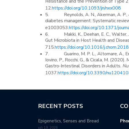
Resistance and the Prevention of Type 2
12.
https://doi.org/10.1093/jn/nxx008
5. Reynolds, A. N., Akerman, A. P., & M
diabetes management: Systematic revie
e1003053.
https://doi.org/10.1371/jou
6. Makki, K., Deehan, E. C., Walter, J.,
Gut Microbiota in Host Health and Disea
715.
https://doi.org/10.1016/j.chom.201
7. Guarino, M. P. L., Altomare, A., Emeren
Iovino, P., Rocchi, G., & Cicala, M. (2020)
Gastro-Intestinal Disorders in Adults.
Nut
1037.
https://doi.org/10.3390/nu12041
RECENT POSTS
CO
Epigenetics, Senses and Bread
Pho
juli 19, 2026