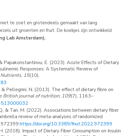
niet te zoet en grotendeels gemaakt van lang
ls uit groenten en fruit. De koekjes zijn ontwikkeld
king Lab Amsterdam).
., & Papakonstantinou, E. (2023). Acute Effects of Dietary
Insulinemic Responses: A Systematic Review of
.
Nutrients
,
15
(10),
383
Pellegrini, N. (2013). The effect of dietary fibre on
 British journal of nutrition
,
109
(7), 1163–
114513000032
., & Tan, M. (2022). Associations between dietary fiber
n umbrella review of meta-analyses of randomized
, 972399.
https://doi.org/10.3389/fnut.2022.972399
 (2018). Impact of Dietary Fiber Consumption on Insulin