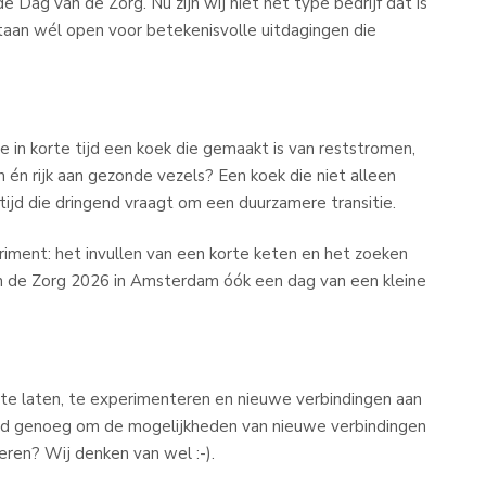
 Dag van de Zorg. Nu zijn wij niet het type bedrijf dat is
staan wél open voor betekenisvolle uitdagingen die
 in korte tijd een koek die gemaakt is van reststromen,
én rijk aan gezonde vezels? Een koek die niet alleen
tijd die dringend vraagt om een duurzamere transitie.
ent: het invullen van een korte keten en het zoeken
an de Zorg 2026 in Amsterdam óók een dag van een kleine
 te laten, te experimenteren en nieuwe verbindingen aan
 goed genoeg om de mogelijkheden van nieuwe verbindingen
eren? Wij denken van wel :-).