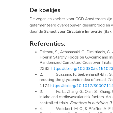
De koekjes
De vegan en koekjes voor GGD Amsterdam zijn 
gefermenteerd overgebleven desembrood en veze
door de
School voor Circulaire Innovatie (Ba
Referenties:
Tsitsou, S., Athanasaki, C., Dimitriadis, G
Fiber in Starchy Foods on Glycemic and 
Randomized Controlled Crossover Trials
2383.
https://doi.org/10.3390/nu15102
2. Scazzina, F., Siebenhandl-Ehn, S., & 
reducing the glycaemic index of bread.
The
1174.
https://doi.org/10.1017/S0007
3. Fu, L., Zhang, G., Qian, S., Zhang, Q
intake and cardiovascular risk factors: A
controlled trials.
Frontiers in nutrition
,
9
4. Weickert, M. O., & Pfeiffer, A. F. H.