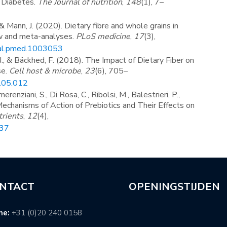
 Diabetes.
The Journal of nutrition
,
148
(1), 7–
ann, J. (2020). Dietary fibre and whole grains in
w and meta-analyses.
PLoS medicine
,
17
(3),
rnal.pmed.1003053
 & Bäckhed, F. (2018). The Impact of Dietary Fiber on
se.
Cell host & microbe
,
23
(6), 705–
8.05.012
ziani, S., Di Rosa, C., Ribolsi, M., Balestrieri, P.,
. Mechanisms of Action of Prebiotics and Their Effects on
rients
,
12
(4),
037
NTACT
OPENINGSTIJDEN
ne:
+31 (0)20 240 0158