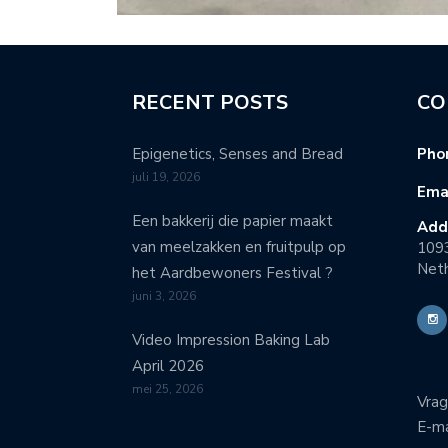
RECENT POSTS
CO
Epigenetics, Senses and Bread
Pho
juli 19, 2026
Emai
Een bakkerij die papier maakt
Add
van meelzakken en fruitpulp op
109
Neth
het Aardbewoners Festival ?
juni 3, 2026
Video Impression Baking Lab
April 2026
mei 25, 2026
Vrag
E-ma