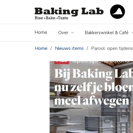
Home
Over
Bakkerswinkel & Café
Home
/
Nieuws items
/
Parool: open tijden