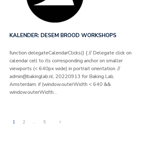
KALENDER: DESEM BROOD WORKSHOPS
function delegateCalendarClicks() { // Delegate click on
calendar cell to its corresponding anchor on smaller
viewports (< 640px wide) in portrait orientation. //
admin@bakinglab.nl, 20220913 for Baking Lab,
Amsterdam. if (window.outerWidth < 640 &&
window.outerWidth…
1
2
…
5