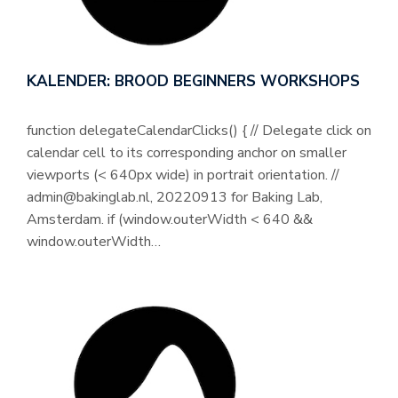
KALENDER: BROOD BEGINNERS WORKSHOPS
function delegateCalendarClicks() { // Delegate click on
calendar cell to its corresponding anchor on smaller
viewports (< 640px wide) in portrait orientation. //
admin@bakinglab.nl, 20220913 for Baking Lab,
Amsterdam. if (window.outerWidth < 640 &&
window.outerWidth…