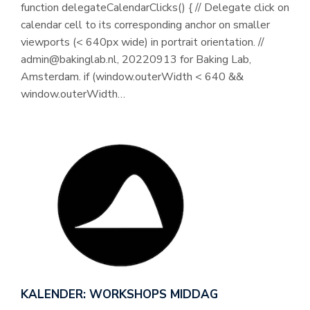
function delegateCalendarClicks() { // Delegate click on
calendar cell to its corresponding anchor on smaller
viewports (< 640px wide) in portrait orientation. //
admin@bakinglab.nl, 20220913 for Baking Lab,
Amsterdam. if (window.outerWidth < 640 &&
window.outerWidth…
KALENDER: WORKSHOPS MIDDAG