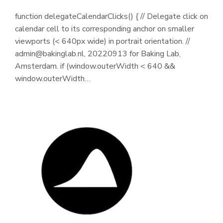
function delegateCalendarClicks() { // Delegate click on
calendar cell to its corresponding anchor on smaller
viewports (< 640px wide) in portrait orientation. //
admin@bakinglab.nl, 20220913 for Baking Lab,
Amsterdam. if (window.outerWidth < 640 &&
window.outerWidth…