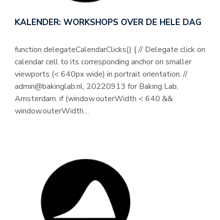
KALENDER: WORKSHOPS OVER DE HELE DAG
function delegateCalendarClicks() { // Delegate click on
calendar cell to its corresponding anchor on smaller
viewports (< 640px wide) in portrait orientation. //
admin@bakinglab.nl, 20220913 for Baking Lab,
Amsterdam. if (window.outerWidth < 640 &&
window.outerWidth…