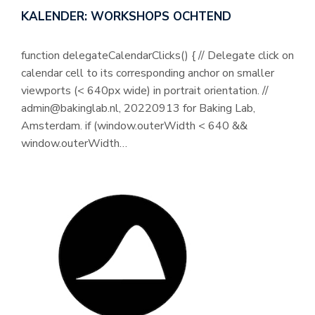
KALENDER: WORKSHOPS OCHTEND
function delegateCalendarClicks() { // Delegate click on
calendar cell to its corresponding anchor on smaller
viewports (< 640px wide) in portrait orientation. //
admin@bakinglab.nl, 20220913 for Baking Lab,
Amsterdam. if (window.outerWidth < 640 &&
window.outerWidth…