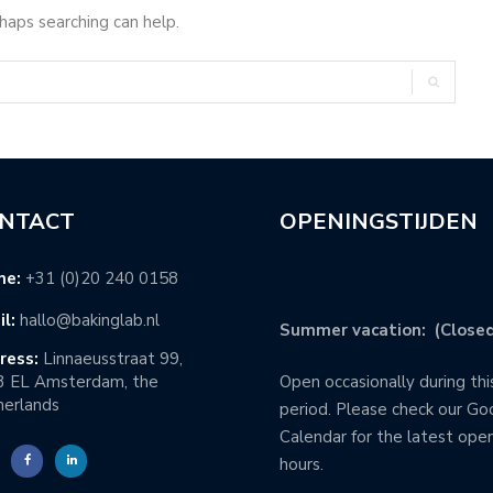
rhaps searching can help.
NTACT
OPENINGSTIJDEN
ne:
+31 (0)20 240 0158
l:
hallo@bakinglab.nl
Summer vacation: (Closed
ress:
Linnaeusstraat 99,
3 EL Amsterdam, the
Open occasionally during thi
erlands
period. Please check our Go
Calendar for the latest ope
hours.