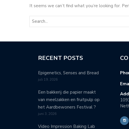
It seems we can’t find what you’re looking for. Pe
RECENT POSTS
CO
Epigenetics, Senses and Bread
Pho
juli 19, 2026
Emai
Een bakkerij die papier maakt
Add
van meelzakken en fruitpulp op
109
Neth
het Aardbewoners Festival ?
juni 3, 2026
Video Impression Baking Lab