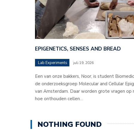
EPIGENETICS, SENSES AND BREAD
Lab Experiments
juli 19, 2026
Een van onze bakkers, Noor, is student Biomedic
de onderzoeksgroep Molecular and Cellular Epige
van Amsterdam. Daar worden grote vragen op m
hoe onthouden cellen…
NOTHING FOUND