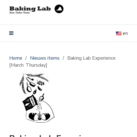
en
Home
/
Nieuws items
/
Baking Lab Experience
[March: Thursday]