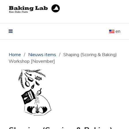
en
Home
/
Nieuws items
/
Shaping (Scoring & Baking)
Workshop [November]