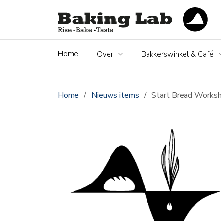
Home
Over
Bakkerswinkel & Café
Home
/
Nieuws items
/
Start Bread Worksho