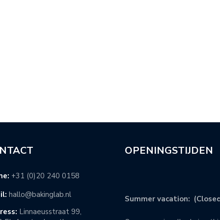
NTACT
OPENINGSTIJDEN
ne:
+31 (0)20 240 0158
l:
hallo@bakinglab.nl
Summer vacation: (Closed
ress:
Linnaeusstraat 99,