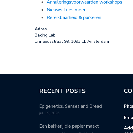
Annuleringsvoorwaarden workshops
Nieuws: lees meer
Bereikbaarheid & parkeren
Adres
Baking Lab
Linnaeusstraat 99, 1093 EL Amsterdam
RECENT POSTS
CO
Epigenetics, Senses and Bread
Pho
juli 19, 2026
Emai
Een bakkerij die papier maakt
Add