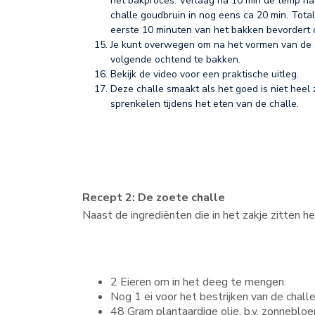
het bakproces. Verlaag na 10 min de temp na
challe goudbruin in nog eens ca 20 min. Total
eerste 10 minuten van het bakken bevordert d
Je kunt overwegen om na het vormen van de c
volgende ochtend te bakken.
Bekijk de video voor een praktische uitleg.
Deze challe smaakt als het goed is niet heel 
sprenkelen tijdens het eten van de challe.
Recept 2: De zoete challe
Naast de ingrediënten die in het zakje zitten h
2 Eieren om in het deeg te mengen.
Nog 1 ei voor het bestrijken van de challe
48 Gram plantaardige olie, b.v. zonnebloe