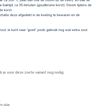
ar ca 200 °C (laat dan ook de stoom uit de oven) en bak de
e baktijd, ca 35 minuten (goudbruine korst). Stoom tijdens de
e korst.
halle deze afgedekt in de koeling te bewaren en de
zout. Je kunt naar “goed” joods gebruik nog wat extra zout
eb je voor deze zoete variant nog nodig:
.
m olie.