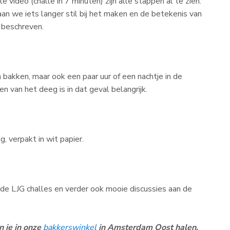
 video (challe in 7 minuten) zijn alle stappen al te zien.
aan we iets langer stil bij het maken en de betekenis van
 beschreven.
 bakken, maar ook een paar uur of een nachtje in de
n van het deeg is in dat geval belangrijk.
, verpakt in wit papier.
e LJG challes en verder ook mooie discussies aan de
 je in onze
bakkerswinkel
in Amsterdam Oost halen.