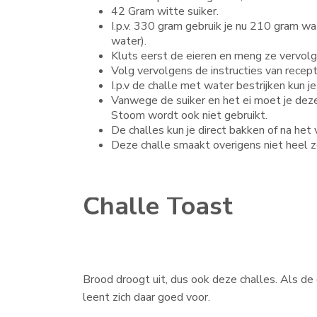
42 Gram witte suiker.
I.p.v. 330 gram gebruik je nu 210 gram wa
water).
Kluts eerst de eieren en meng ze vervolg
Volg vervolgens de instructies van recept
I.p.v de challe met water bestrijken kun j
Vanwege de suiker en het ei moet je deze
Stoom wordt ook niet gebruikt.
De challes kun je direct bakken of na he
Deze challe smaakt overigens niet heel z
Challe Toast
Brood droogt uit, dus ook deze challes. Als de c
leent zich daar goed voor.