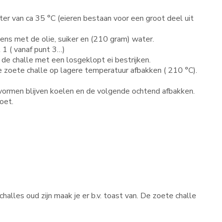
ter van ca 35 °C (eieren bestaan voor een groot deel uit
ens met de olie, suiker en (210 gram) water.
 1 ( vanaf punt 3…)
e de challe met een losgeklopt ei bestrijken.
 zoete challe op lagere temperatuur afbakken ( 210 °C).
t vormen blijven koelen en de volgende ochtend afbakken.
oet.
halles oud zijn maak je er b.v. toast van. De zoete challe