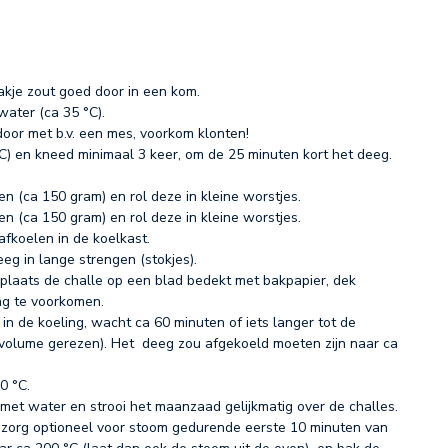
akje zout goed door in een kom.
ater (ca 35 °C).
door met b.v. een mes, voorkom klonten!
°C) en kneed minimaal 3 keer, om de 25 minuten kort het deeg.
en (ca 150 gram) en rol deze in kleine worstjes.
en (ca 150 gram) en rol deze in kleine worstjes.
fkoelen in de koelkast.
eeg in lange strengen (stokjes).
plaats de challe op een blad bedekt met bakpapier, dek
ng te voorkomen.
in de koeling, wacht ca 60 minuten of iets langer tot de
 in volume gerezen). Het deeg zou afgekoeld moeten zijn naar ca
0 °C.
 met water en strooi het maanzaad gelijkmatig over de challes.
n zorg optioneel voor stoom gedurende eerste 10 minuten van