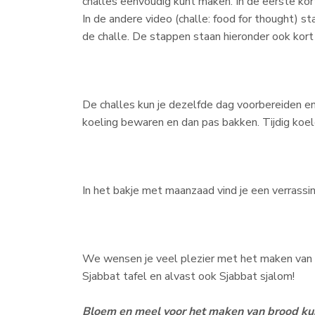
challes eenvoudig kunt maken. In de eerste korte
In de andere video (challe: food for thought) st
de challe. De stappen staan hieronder ook kort
De challes kun je dezelfde dag voorbereiden en
koeling bewaren en dan pas bakken. Tijdig koele
In het bakje met maanzaad vind je een verrassing
We wensen je veel plezier met het maken van d
Sjabbat tafel en alvast ook Sjabbat sjalom!
Bloem en meel voor het maken van brood kun