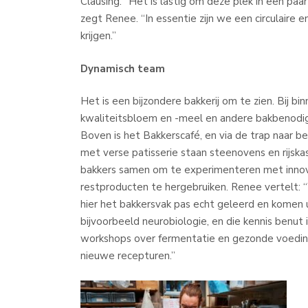
Clausing. “Het is lastig om deze plek in een pa
zegt Renee. “In essentie zijn we een circulaire 
krijgen.”
Dynamisch team
Het is een bijzondere bakkerij om te zien. Bij b
kwaliteitsbloem en -meel en andere bakbenodi
Boven is het Bakkerscafé, en via de trap naar b
met verse patisserie staan steenovens en rijska
bakkers samen om te experimenteren met inno
restproducten te hergebruiken. Renee vertelt:
hier het bakkersvak pas echt geleerd en komen u
bijvoorbeeld neurobiologie, en die kennis benut i
workshops over fermentatie en gezonde voeding
nieuwe recepturen.”