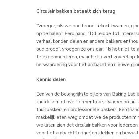
Circulair bakken betaalt zich terug
“Vroeger, als we oud brood tekort kwamen, gin
op te halen”. Ferdinand: “Dit leidde tot interes
verhaal konden delen en andere bakkers entho
oud brood”, vroegen ze ons dan. “Is het niet te 
te experimenteren, maar het levert zoveel op:
herwaardering voor het ambacht en nieuwe grond
Kennis delen
Een van de belangrijkste pijlers van Baking Lab
zuurdesem of over fermentatie. Daarom organi
thuisbakkers en professionele bakkers. Ferdinan
makkelijk eten weg omdat we de producten min
we laten zien dat circulair bakken voor iedereen
voor het ambacht te (her)ontdekken en bewustwo