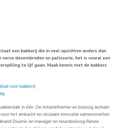
aat een bakkerij die in veel opzichten anders dan
n verse desembroden en patisserie, het is vooral een
rspilling te lijf gaan. Maak kennis met de bakkers
kblad voor bakkers)
bij
bakkerslab’ in één. De initiatiefnemer en bioloog Jechiam
e voor het ambacht en circulaire innovatie samensmelten.
dinand Doumic en manager en neurobioloog Renee