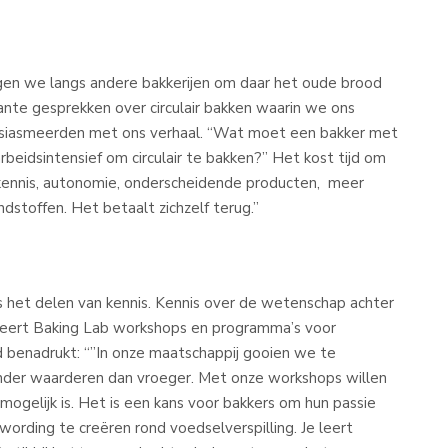
gen we langs andere bakkerijen om daar het oude brood
sante gesprekken over circulair bakken waarin we ons
usiasmeerden met ons verhaal. “Wat moet een bakker met
arbeidsintensief om circulair te bakken?” Het kost tijd om
 kennis, autonomie, onderscheidende producten, meer
stoffen. Het betaalt zichzelf terug.”
 is het delen van kennis. Kennis over de wetenschap achter
seert Baking Lab workshops en programma’s voor
d benadrukt: “”In onze maatschappij gooien we te
der waarderen dan vroeger. Met onze workshops willen
 mogelijk is. Het is een kans voor bakkers om hun passie
rding te creëren rond voedselverspilling. Je leert