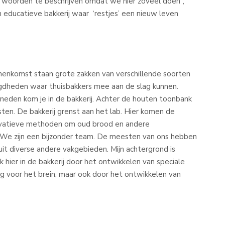
ar woorden te beschrijven omdat we hier zoveel doen”,
en educatieve bakkerij waar ‘restjes’ een nieuw leven
innenkomst staan grote zakken van verschillende soorten
gdheden waar thuisbakkers mee aan de slag kunnen.
eneden kom je in de bakkerij. Achter de houten toonbank
sten. De bakkerij grenst aan het lab. Hier komen de
vatieve methoden om oud brood en andere
 “We zijn een bijzonder team. De meesten van ons hebben
it diverse andere vakgebieden. Mijn achtergrond is
k hier in de bakkerij door het ontwikkelen van speciale
 voor het brein, maar ook door het ontwikkelen van