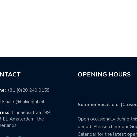
NTACT
OPENING HOURS
ne:
+31 (0)20 240 0158
l:
hallo@bakinglab.nl
Summer vacation: (Closed
ress:
Linnaeusstraat 99,
3 EL Amsterdam, the
Open occasionally during thi
erlands
period. Please check our Go
Calendar for the latest ope