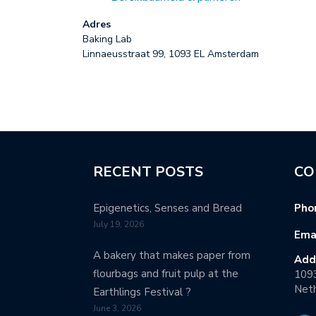
Adres
Baking Lab
Linnaeusstraat 99, 1093 EL Amsterdam
RECENT POSTS
CO
Epigenetics, Senses and Bread
Pho
July 19, 2026
Emai
A bakery that makes paper from
Add
flourbags and fruit pulp at the
109
Neth
Earthlings Festival ?
June 3, 2026